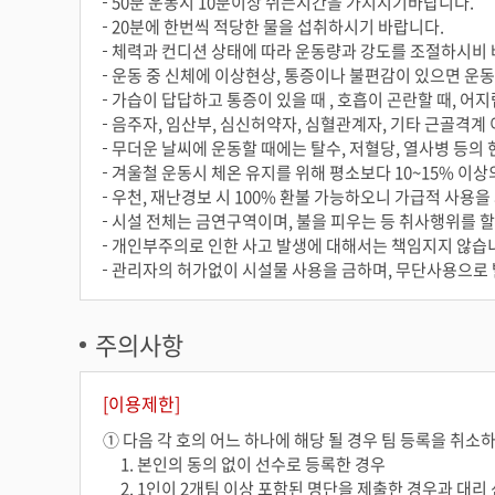
50분 운동시 10분이상 쉬는시간을 가지시기바랍니다.
20분에 한번씩 적당한 물을 섭취하시기 바랍니다.
체력과 컨디션 상태에 따라 운동량과 강도를 조절하시비 
운동 중 신체에 이상현상, 통증이나 불편감이 있으면 운
가습이 답답하고 통증이 있을 때 , 호흡이 곤란할 때, 어
음주자, 임산부, 심신허약자, 심혈관계자, 기타 근골격계
무더운 날씨에 운동할 때에는 탈수, 저혈당, 열사병 등의
겨울철 운동시 체온 유지를 위해 평소보다 10~15% 이상
우천, 재난경보 시 100% 환불 가능하오니 가급적 사용
시설 전체는 금연구역이며, 불을 피우는 등 취사행위를 할
개인부주의로 인한 사고 발생에 대해서는 책임지지 않습
관리자의 허가없이 시설물 사용을 금하며, 무단사용으로 
주의사항
[이용제한]
① 다음 각 호의 어느 하나에 해당 될 경우 팀 등록을 취소
1. 본인의 동의 없이 선수로 등록한 경우
2. 1인이 2개팀 이상 포함된 명단을 제출한 경우과 대리